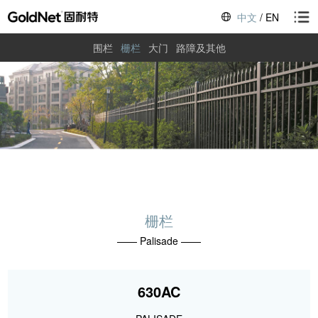
中文
/
EN
围栏
栅栏
大门
路障及其他
栅栏
—— Palisade ——
630AC