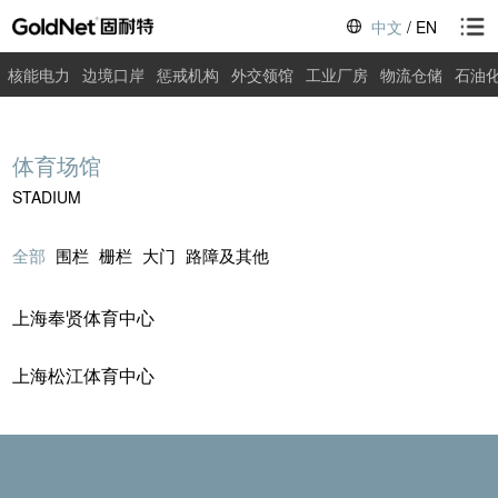
中文
/
EN
核能电力
边境口岸
惩戒机构
外交领馆
工业厂房
物流仓储
石油
体育场馆
STADIUM
全部
围栏
栅栏
大门
路障及其他
上海奉贤体育中心
上海松江体育中心