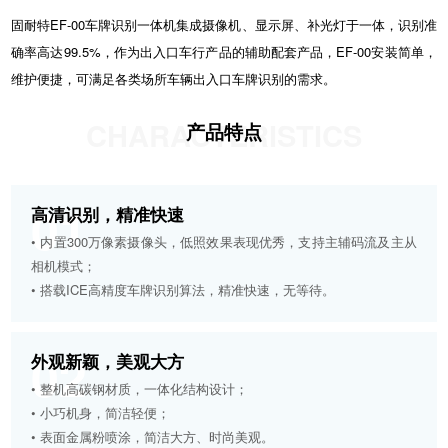
固耐特EF-00车牌识别一体机集成摄像机、显示屏、补光灯于一体，识别准
确率高达99.5%，作为出入口车行产品的辅助配套产品，EF-00安装简单，
维护便捷，可满足各类场所车辆出入口车牌识别的需求。
CHARACTERISTICS
产品特点
01
高清识别，精准快速
• 内置300万像素摄像头，低照效果表现优秀，支持主辅码流及主从
相机模式；
• 搭载ICE高精度车牌识别算法，精准快速，无等待。
02
外观新颖，美观大方
• 整机高碳钢材质，一体化结构设计；
• 小巧机身，简洁轻便；
• 表面金属粉喷涂，简洁大方、时尚美观。